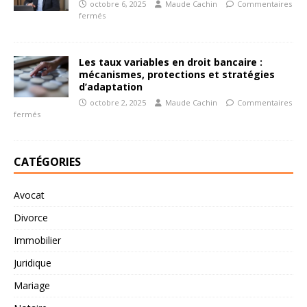
octobre 6, 2025
Maude Cachin
Commentaires
fermés
Les taux variables en droit bancaire :
mécanismes, protections et stratégies
d’adaptation
octobre 2, 2025
Maude Cachin
Commentaires
fermés
CATÉGORIES
Avocat
Divorce
Immobilier
Juridique
Mariage