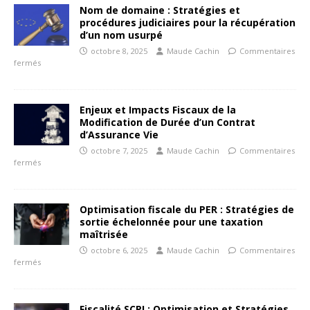
Nom de domaine : Stratégies et
procédures judiciaires pour la récupération
d’un nom usurpé
octobre 8, 2025
Maude Cachin
Commentaires
fermés
Enjeux et Impacts Fiscaux de la
Modification de Durée d’un Contrat
d’Assurance Vie
octobre 7, 2025
Maude Cachin
Commentaires
fermés
Optimisation fiscale du PER : Stratégies de
sortie échelonnée pour une taxation
maîtrisée
octobre 6, 2025
Maude Cachin
Commentaires
fermés
Fiscalité SCPI : Optimisation et Stratégies