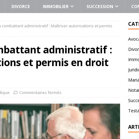
DIVORCE
IMMOBILIER
SUCCESSION
CO
CAT
 combattant administratif : Maîtriser autorisations et permis
Avoc
battant administratif :
Divo
ions et permis en droit
Immob
Jurid
Mari
Notai
idique
Commentaires fermés
Succ
Test
ART