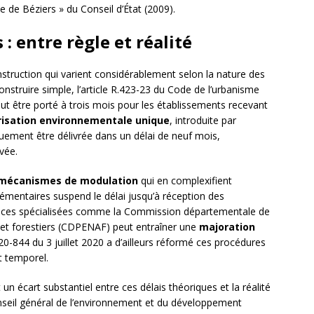
e Béziers » du Conseil d’État (2009).
 : entre règle et réalité
instruction qui varient considérablement selon la nature des
onstruire simple, l’article R.423-23 du Code de l’urbanisme
eut être porté à trois mois pour les établissements recevant
risation environnementale unique
, introduite par
quement être délivrée dans un délai de neuf mois,
vée.
mécanismes de modulation
qui en complexifient
mentaires suspend le délai jusqu’à réception des
tances spécialisées comme la Commission départementale de
 et forestiers (CDPENAF) peut entraîner une
majoration
020-844 du 3 juillet 2020 a d’ailleurs réformé ces procédures
t temporel.
un écart substantiel entre ces délais théoriques et la réalité
seil général de l’environnement et du développement