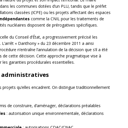
e dans les communes dotées d’un PLU, tandis que le préfet
lations classées (ICPE) ou les projets affectant des espaces
 indépendantes
comme la CNIL pour les traitements de
tés nucléaires disposent de prérogatives spécifiques.
elle du Conseil d’État, a progressivement précisé les
. L’arrêt « Danthony » du 23 décembre 2011 a ainsi
océdure n’entraîne l’annulation de la décision que s’il a été
ns de cette décision. Cette approche pragmatique vise à
r les garanties procédurales essentielles.
 administratives
es projets qu’elles encadrent. On distingue traditionnellement
mis de construire, d’aménager, déclarations préalables
les
: autorisation unique environnementale, déclarations
commerciale
: autorisations CDAC/CNAC