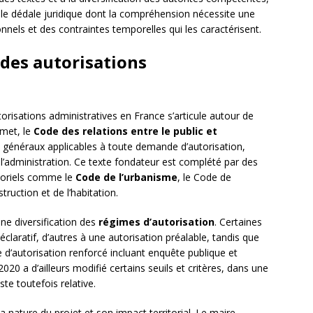
able dédale juridique dont la compréhension nécessite une
els et des contraintes temporelles qui les caractérisent.
 des autorisations
orisations administratives en France s’articule autour de
mmet, le
Code des relations entre le public et
s généraux applicables à toute demande d’autorisation,
 l’administration. Ce texte fondateur est complété par des
ctoriels comme le
Code de l’urbanisme
, le Code de
ruction et de l’habitation.
une diversification des
régimes d’autorisation
. Certaines
claratif, d’autres à une autorisation préalable, tandis que
e d’autorisation renforcé incluant enquête publique et
20 a d’ailleurs modifié certains seuils et critères, dans une
ste toutefois relative.
a nature du projet et son impact territorial. Le maire