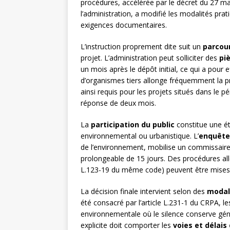
procédures, accélérée par le décret du 27 ma
l’administration, a modifié les modalités pr
exigences documentaires.
L’instruction proprement dite suit un
parcou
projet. L’administration peut solliciter des
pi
un mois après le dépôt initial, ce qui a pour e
d’organismes tiers allonge fréquemment la pro
ainsi requis pour les projets situés dans le 
réponse de deux mois.
La
participation du public
constitue une ét
environnemental ou urbanistique. L’
enquête
de l’environnement, mobilise un commissair
prolongeable de 15 jours. Des procédures 
L.123-19 du même code) peuvent être mises
La décision finale intervient selon des
modal
été consacré par l’article L.231-1 du CRPA,
environnementale où le silence conserve géné
explicite doit comporter les
voies et délais