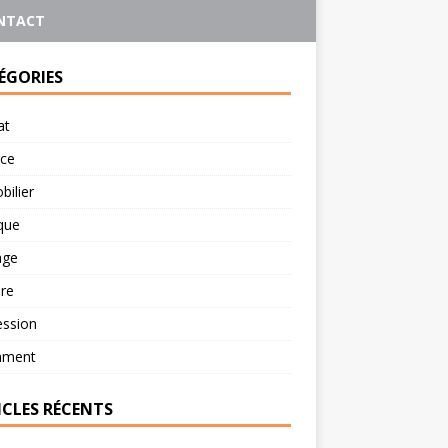
NTACT
ÉGORIES
at
rce
ilier
ique
age
re
ession
ament
ICLES RÉCENTS