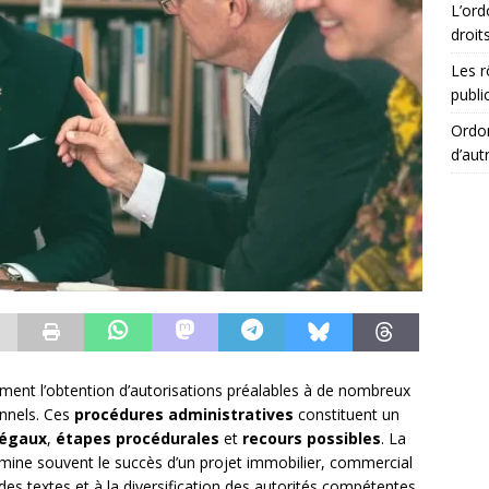
L’ord
droit
Les r
publi
Ordon
d’aut
tement l’obtention d’autorisations préalables à de nombreux
onnels. Ces
procédures administratives
constituent un
légaux
,
étapes procédurales
et
recours possibles
. La
rmine souvent le succès d’un projet immobilier, commercial
des textes et à la diversification des autorités compétentes,