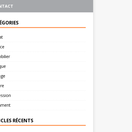
NTACT
ÉGORIES
at
rce
ilier
ique
age
re
ession
ament
ICLES RÉCENTS