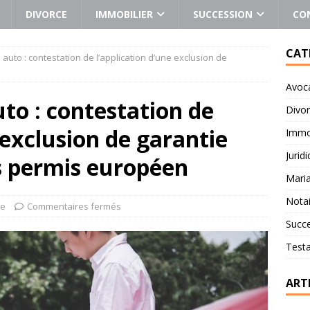
DIVORCE
IMMOBILIER
SUCCESSION
CO
CAT
 auto : contestation de l’application d’une exclusion de
Avoc
uto : contestation de
Divo
 exclusion de garantie
Immob
Jurid
s permis européen
Mari
Notai
re
Commentaires fermés
Succ
Test
ART