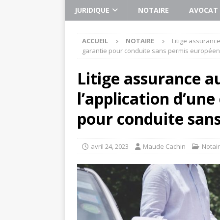
JURIDIQUE
NOTAIRE
AVOCAT
ACCUEIL
NOTAIRE
Litige assurance
garantie pour conduite sans permis européen
Litige assurance a
l’application d’une
pour conduite san
avril 24, 2023
Maude Cachin
Notai