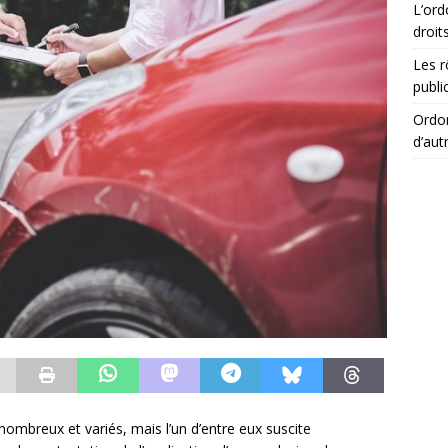
L’ord
droit
Les r
publi
Ordon
d’aut
nombreux et variés, mais l’un d’entre eux suscite