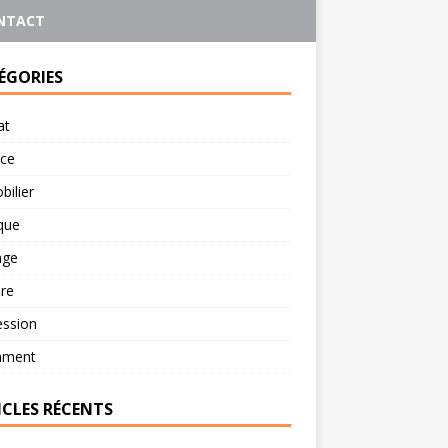
NTACT
ÉGORIES
at
rce
ilier
ique
age
re
ession
ament
ICLES RÉCENTS