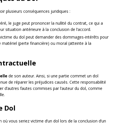
oir plusieurs conséquences juridiques :
véré, le juge peut prononcer la nullité du contrat, ce qui a
eur situation antérieure à la conclusion de l’accord.
e victime du dol peut demander des dommages-intérêts pour
e matériel (perte financière) ou moral (atteinte à la
ntractuelle
elle
de son auteur. Ainsi, si une partie commet un dol
tenue de réparer les préjudices causés. Cette responsabilité
ler d’autres fautes commises par l’auteur du dol, comme
le.
e Dol
n où vous seriez victime d’un dol lors de la conclusion d’un