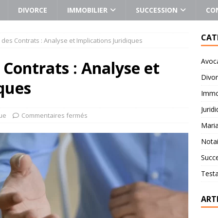
DIVORCE
IMMOBILIER
SUCCESSION
CO
CAT
 des Contrats : Analyse et Implications Juridiques
Avoc
 Contrats : Analyse et
Divo
iques
Immob
Jurid
que
Commentaires fermés
Mari
Notai
Succ
Test
ART