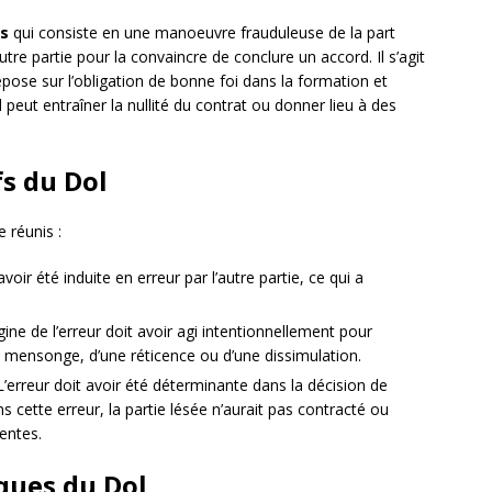
ts
qui consiste en une manoeuvre frauduleuse de la part
utre partie pour la convaincre de conclure un accord. Il s’agit
 repose sur l’obligation de bonne foi dans la formation et
 peut entraîner la nullité du contrat ou donner lieu à des
fs du Dol
e réunis :
avoir été induite en erreur par l’autre partie, ce qui a
igine de l’erreur doit avoir agi intentionnellement pour
’un mensonge, d’une réticence ou d’une dissimulation.
L’erreur doit avoir été déterminante dans la décision de
ns cette erreur, la partie lésée n’aurait pas contracté ou
rentes.
ques du Dol