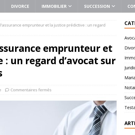
DIVORCE
IMMOBILIER
SUCCESSION
CO
CAT
e l’assurance emprunteur et la justice prédictive : un regard
Avoc
l’assurance emprunteur et
Divo
ve : un regard d’avocat sur
Immob
Jurid
s
Mari
Notai
e
Commentaires fermés
Succ
Test
ART