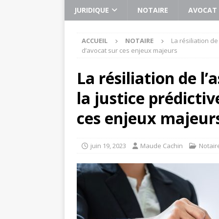
JURIDIQUE
NOTAIRE
AVOCAT
ACCUEIL
NOTAIRE
La résiliation d
d’avocat sur ces enjeux majeurs
La résiliation de 
la justice prédicti
ces enjeux majeur
juin 19, 2023
Maude Cachin
Notair