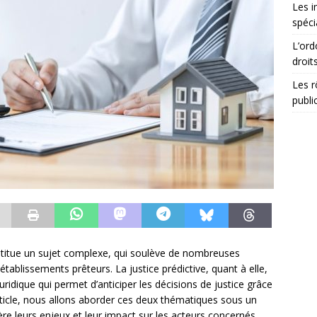
Les i
spéci
L’ord
droit
Les r
publi
nstitue un sujet complexe, qui soulève de nombreuses
tablissements prêteurs. La justice prédictive, quant à elle,
idique qui permet d’anticiper les décisions de justice grâce
ticle, nous allons aborder ces deux thématiques sous un
ère leurs enjeux et leur impact sur les acteurs concernés.