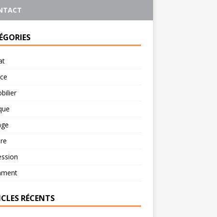
NTACT
ÉGORIES
at
rce
ilier
ique
age
re
ession
ament
ICLES RÉCENTS