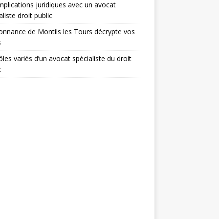
mplications juridiques avec un avocat
aliste droit public
onnance de Montils les Tours décrypte vos
s
ôles variés d’un avocat spécialiste du droit
c