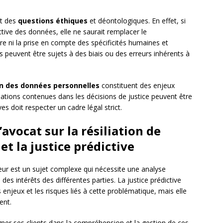
nt des
questions éthiques
et déontologiques. En effet, si
ective des données, elle ne saurait remplacer le
re ni la prise en compte des spécificités humaines et
és peuvent être sujets à des biais ou des erreurs inhérents à
n des données personnelles
constituent des enjeux
mations contenues dans les décisions de justice peuvent être
ives doit respecter un cadre légal strict.
avocat sur la résiliation de
t la justice prédictive
nteur est un sujet complexe qui nécessite une analyse
es intérêts des différentes parties. La justice prédictive
 enjeux et les risques liés à cette problématique, mais elle
ent.
gner ses clients dans la compréhension et la gestion de ces