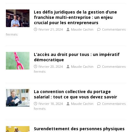
Les défis juridiques de la gestion d’une
franchise multi-entreprise : un enjeu
crucial pour les entrepreneurs
février 21, 2024
Maude Cachin
Commentaires
fermés
L’accès au droit pour tous : un impératif
démocratique
février 20, 2024
Maude Cachin
Commentaires
fermés
La convention collective du portage
salarial : tout ce que vous devez savoir
février 18, 2024
Maude Cachin
Commentaires
fermés
Surendettement des personnes physiques