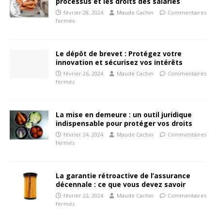
processus et les droits des salariés
février 28, 2024
Maude Cachin
Commentaires
fermés
Le dépôt de brevet : Protégez votre
innovation et sécurisez vos intérêts
février 26, 2024
Maude Cachin
Commentaires
fermés
La mise en demeure : un outil juridique
indispensable pour protéger vos droits
février 24, 2024
Maude Cachin
Commentaires
fermés
La garantie rétroactive de l’assurance
décennale : ce que vous devez savoir
février 22, 2024
Maude Cachin
Commentaires
fermés