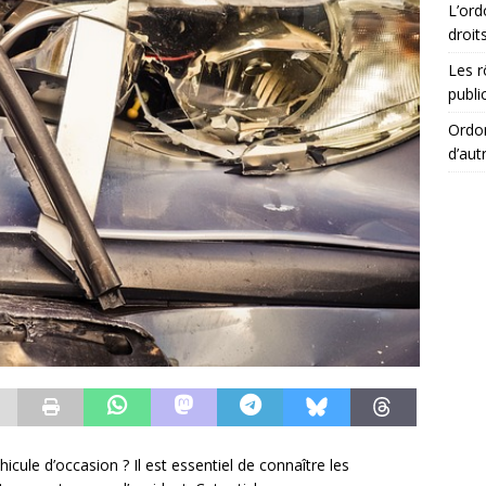
L’ord
droit
Les r
publi
Ordon
d’aut
cule d’occasion ? Il est essentiel de connaître les