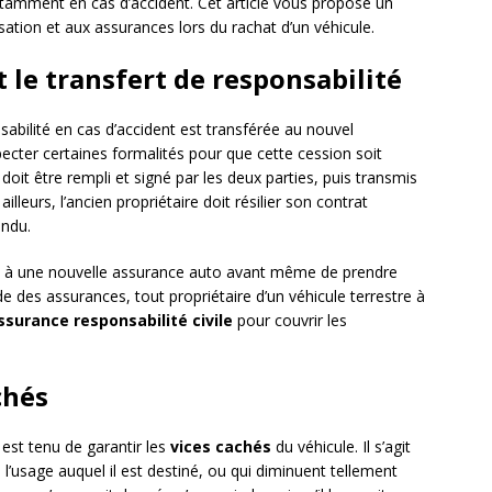
otamment en cas d’accident. Cet article vous propose un
sation et aux assurances lors du rachat d’un véhicule.
t le transfert de responsabilité
abilité en cas d’accident est transférée au nouvel
pecter certaines formalités pour que cette cession soit
doit être rempli et signé par les deux parties, puis transmis
illeurs, l’ancien propriétaire doit résilier son contrat
endu.
ire à une nouvelle assurance auto avant même de prendre
de des assurances, tout propriétaire d’un véhicule terrestre à
ssurance responsabilité civile
pour couvrir les
chés
 est tenu de garantir les
vices cachés
du véhicule. Il s’agit
 l’usage auquel il est destiné, ou qui diminuent tellement