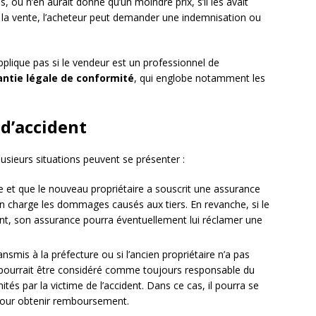
, ou n’en aurait donné qu’un moindre prix, s’il les avait
 la vente, l’acheteur peut demander une indemnisation ou
applique pas si le vendeur est un professionnel de
antie légale de conformité
, qui englobe notamment les
 d’accident
lusieurs situations peuvent se présenter :
ée et que le nouveau propriétaire a souscrit une assurance
 en charge les dommages causés aux tiers. En revanche, si le
ent, son assurance pourra éventuellement lui réclamer une
ransmis à la préfecture ou si l’ancien propriétaire n’a pas
il pourrait être considéré comme toujours responsable du
tés par la victime de l’accident. Dans ce cas, il pourra se
pour obtenir remboursement.