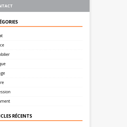
NTACT
ÉGORIES
at
rce
ilier
ique
age
re
ession
ament
ICLES RÉCENTS