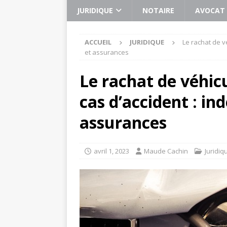
JURIDIQUE
NOTAIRE
AVOCAT
ACCUEIL
JURIDIQUE
Le rachat de v
et assurances
Le rachat de véhicu
cas d’accident : in
assurances
avril 1, 2023
Maude Cachin
Juridiq