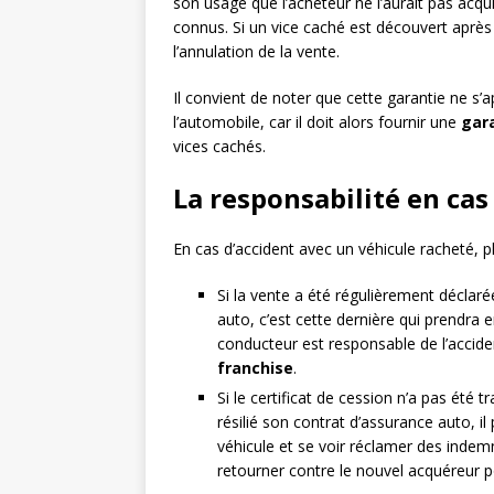
son usage que l’acheteur ne l’aurait pas acquis
connus. Si un vice caché est découvert après
l’annulation de la vente.
Il convient de noter que cette garantie ne s’
l’automobile, car il doit alors fournir une
gar
vices cachés.
La responsabilité en cas
En cas d’accident avec un véhicule racheté, p
Si la vente a été régulièrement déclar
auto, c’est cette dernière qui prendra
conducteur est responsable de l’accid
franchise
.
Si le certificat de cession n’a pas été t
résilié son contrat d’assurance auto, 
véhicule et se voir réclamer des indemni
retourner contre le nouvel acquéreur 