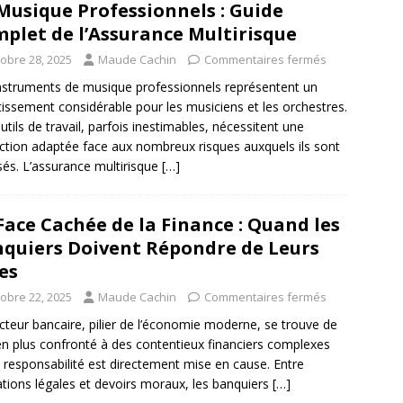
Musique Professionnels : Guide
plet de l’Assurance Multirisque
tobre 28, 2025
Maude Cachin
Commentaires fermés
nstruments de musique professionnels représentent un
tissement considérable pour les musiciens et les orchestres.
utils de travail, parfois inestimables, nécessitent une
ction adaptée face aux nombreux risques auxquels ils sont
és. L’assurance multirisque
[…]
Face Cachée de la Finance : Quand les
quiers Doivent Répondre de Leurs
es
tobre 22, 2025
Maude Cachin
Commentaires fermés
cteur bancaire, pilier de l’économie moderne, se trouve de
en plus confronté à des contentieux financiers complexes
 responsabilité est directement mise en cause. Entre
ations légales et devoirs moraux, les banquiers
[…]