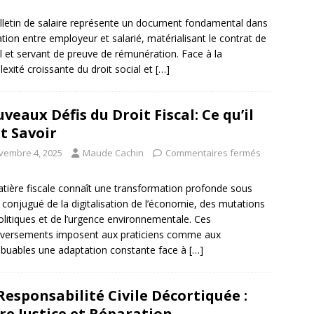
lletin de salaire représente un document fondamental dans
lation entre employeur et salarié, matérialisant le contrat de
il et servant de preuve de rémunération. Face à la
exité croissante du droit social et
[…]
veaux Défis du Droit Fiscal: Ce qu’il
t Savoir
vembre 4, 2025
Maude Cachin
Commentaires fermés
tière fiscale connaît une transformation profonde sous
et conjugué de la digitalisation de l’économie, des mutations
litiques et de l’urgence environnementale. Ces
versements imposent aux praticiens comme aux
ibuables une adaptation constante face à
[…]
Responsabilité Civile Décortiquée :
re Justice et Réparation