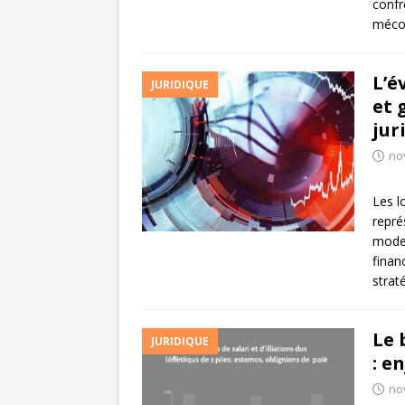
confr
méco
L’é
JURIDIQUE
et 
jur
no
Les l
repré
moder
finan
strat
Le 
JURIDIQUE
: e
no