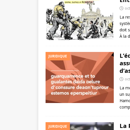
oc
La re
systè
doit 
À la 
L’é
JURIDIQUE
ass
d’a
oc
La mo
un su
Hamon
compl
La 
JURIDIQUE