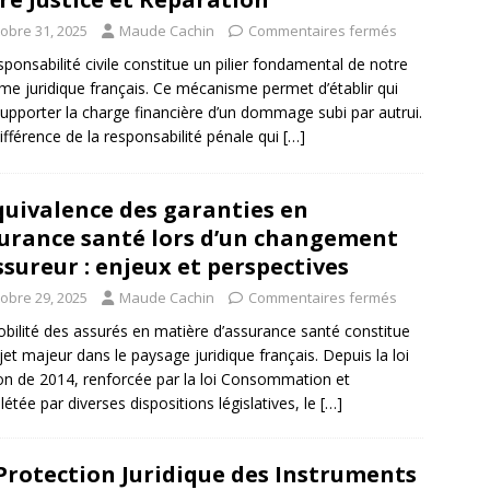
tobre 31, 2025
Maude Cachin
Commentaires fermés
sponsabilité civile constitue un pilier fondamental de notre
me juridique français. Ce mécanisme permet d’établir qui
supporter la charge financière d’un dommage subi par autrui.
différence de la responsabilité pénale qui
[…]
quivalence des garanties en
urance santé lors d’un changement
ssureur : enjeux et perspectives
tobre 29, 2025
Maude Cachin
Commentaires fermés
bilité des assurés en matière d’assurance santé constitue
jet majeur dans le paysage juridique français. Depuis la loi
 de 2014, renforcée par la loi Consommation et
étée par diverses dispositions législatives, le
[…]
Protection Juridique des Instruments