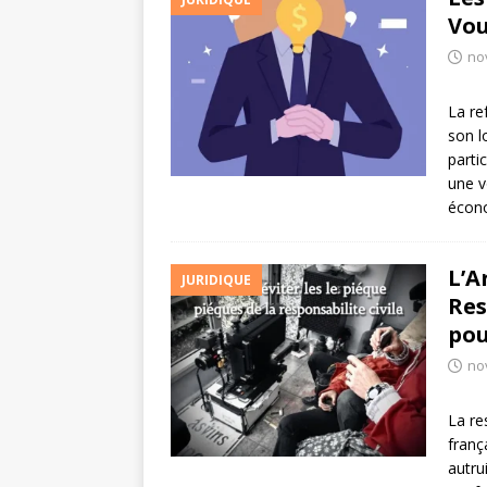
Vou
no
La re
son l
parti
une v
écon
L’A
JURIDIQUE
Res
pou
no
La re
franç
autru