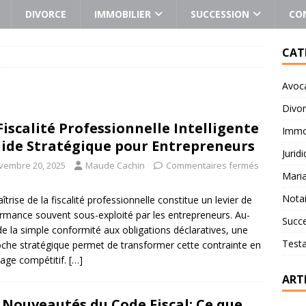
DIVORCE
IMMOBILIER
SUCCESSION
CO
CAT
Avoc
Divo
Fiscalité Professionnelle Intelligente
Immob
uide Stratégique pour Entrepreneurs
Jurid
vembre 20, 2025
Maude Cachin
Commentaires fermés
Mari
Notai
îtrise de la fiscalité professionnelle constitue un levier de
rmance souvent sous-exploité par les entrepreneurs. Au-
Succ
de la simple conformité aux obligations déclaratives, une
Test
che stratégique permet de transformer cette contrainte en
age compétitif.
[…]
ART
 Nouveautés du Code Fiscal: Ce que