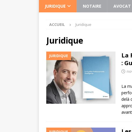
JURIDIQUE
NOTAIRE
AVOCAT
ACCUEIL
Juridique
Juridique
La 
JURIDIQUE
: G
no
La ma
perfo
delà 
appro
avant
Les
JURIDIQUE