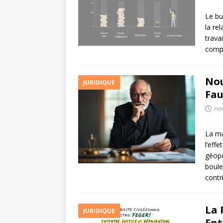
Le bu
la re
trava
compl
Nou
JURIDIQUE
Fau
no
La ma
l’eff
géopo
boule
contr
La 
JURIDIQUE
Ent