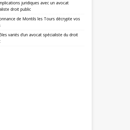
mplications juridiques avec un avocat
aliste droit public
onnance de Montils les Tours décrypte vos
s
ôles variés d’un avocat spécialiste du droit
c