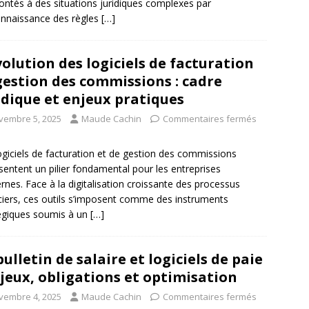
ontés à des situations juridiques complexes par
nnaissance des règles
[…]
volution des logiciels de facturation
gestion des commissions : cadre
idique et enjeux pratiques
vembre 5, 2025
Maude Cachin
Commentaires fermés
ogiciels de facturation et de gestion des commissions
sentent un pilier fondamental pour les entreprises
nes. Face à la digitalisation croissante des processus
ciers, ces outils s’imposent comme des instruments
égiques soumis à un
[…]
bulletin de salaire et logiciels de paie
njeux, obligations et optimisation
vembre 4, 2025
Maude Cachin
Commentaires fermés