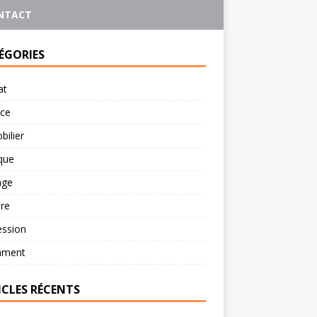
NTACT
ÉGORIES
at
rce
ilier
ique
age
re
ession
ament
ICLES RÉCENTS