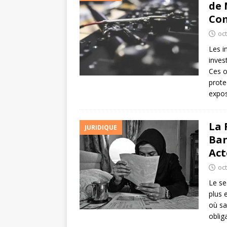
de 
Com
oc
Les i
inves
Ces o
prote
expos
La 
JURIDIQUE
Ban
Act
oc
Le se
plus 
où sa
oblig