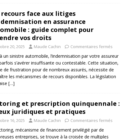
 recours face aux litiges
ndemnisation en assurance
omobile : guide complet pour
endre vos droits
tobre 20, 2025
Maude Cachin
Commentaires fermés
à un sinistre automobile, l’indemnisation par votre assureur
parfois s’avérer insuffisante ou contestable. Cette situation,
e de frustration pour de nombreux assurés, nécessite de
ître les mécanismes de recours disponibles. La législation
aise
[…]
toring et prescription quinquennale :
eux juridiques et pratiques
tobre 16, 2025
Maude Cachin
Commentaires fermés
ctoring, mécanisme de financement privilégié par de
euses entreprises, se trouve à la croisée de multiples