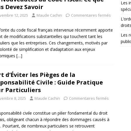
Les i
s Devez Savoir
spéci
vembre 12, 2025
Maude Cachin
Commentaires fermés
L’ord
droit
fonte du code fiscal français intervenue récemment apporte
Les r
ot de modifications substantielles qui touchent tant les
publi
culiers que les entreprises. Ces changements, motivés par
olonté de simplification et d’adaptation aux enjeux
omiques
[…]
rt d’Éviter les Pièges de la
ponsabilité Civile : Guide Pratique
r Particuliers
vembre 8, 2025
Maude Cachin
Commentaires fermés
sponsabilité civile constitue un pilier fondamental du droit
ais, obligeant chacun à répondre des dommages causés à
i. Pourtant, de nombreux particuliers se retrouvent