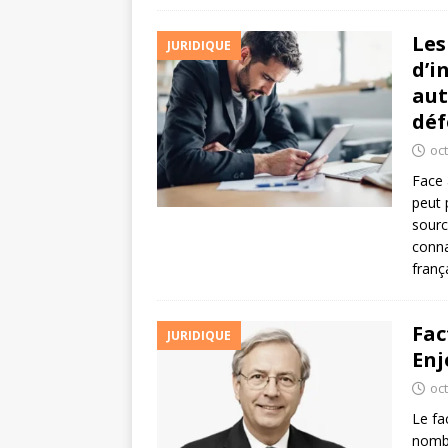
Les
JURIDIQUE
d’i
aut
déf
oc
Face 
peut 
sourc
conna
franç
Fac
JURIDIQUE
Enj
oc
Le fa
nombr