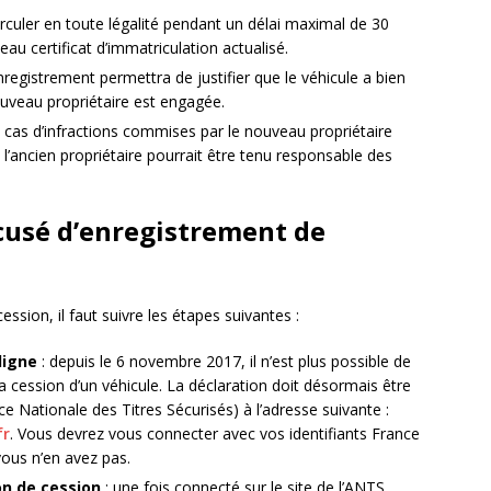
irculer en toute légalité pendant un délai maximal de 30
au certificat d’immatriculation actualisé.
nregistrement permettra de justifier que le véhicule a bien
ouveau propriétaire est engagée.
 en cas d’infractions commises par le nouveau propriétaire
 l’ancien propriétaire pourrait être tenu responsable des
usé d’enregistrement de
ssion, il faut suivre les étapes suivantes :
ligne
: depuis le 6 novembre 2017, il n’est plus possible de
a cession d’un véhicule. La déclaration doit désormais être
nce Nationale des Titres Sécurisés) à l’adresse suivante :
fr
. Vous devrez vous connecter avec vos identifiants France
ous n’en avez pas.
on de cession
: une fois connecté sur le site de l’ANTS,