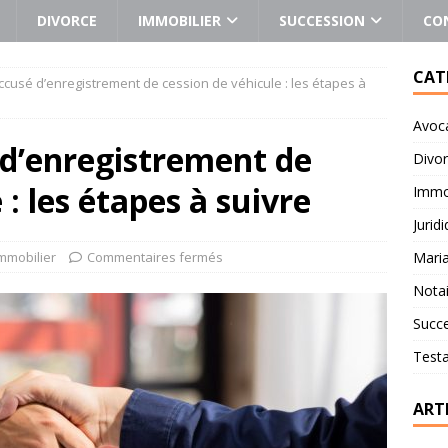
DIVORCE
IMMOBILIER
SUCCESSION
CO
CAT
ccusé d’enregistrement de cession de véhicule : les étapes à
Avoc
 d’enregistrement de
Divo
 : les étapes à suivre
Immob
Jurid
mmobilier
Commentaires fermés
Mari
Notai
Succ
Test
ART