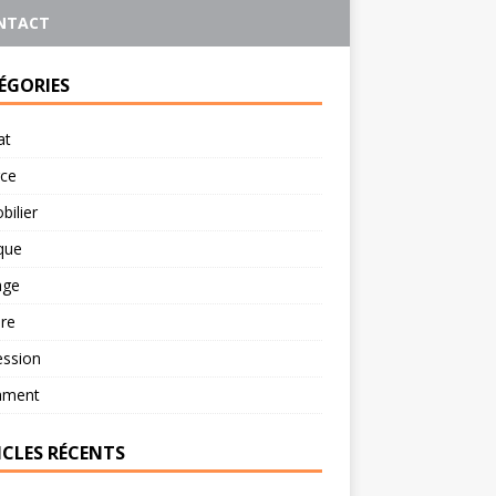
NTACT
ÉGORIES
at
rce
ilier
ique
age
re
ession
ament
ICLES RÉCENTS