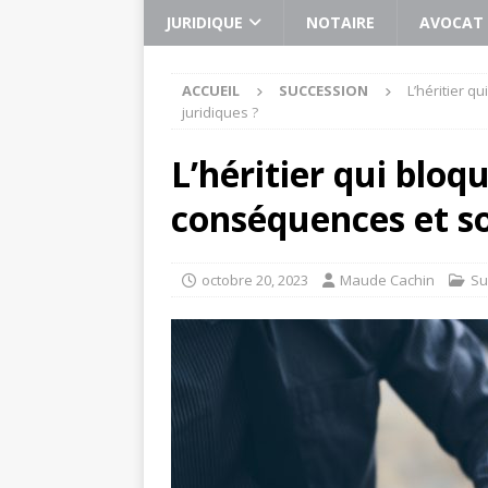
JURIDIQUE
NOTAIRE
AVOCAT
ACCUEIL
SUCCESSION
L’héritier q
juridiques ?
L’héritier qui bloqu
conséquences et so
octobre 20, 2023
Maude Cachin
Su