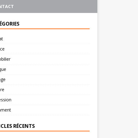
NTACT
ÉGORIES
at
rce
ilier
ique
age
re
ession
ament
ICLES RÉCENTS