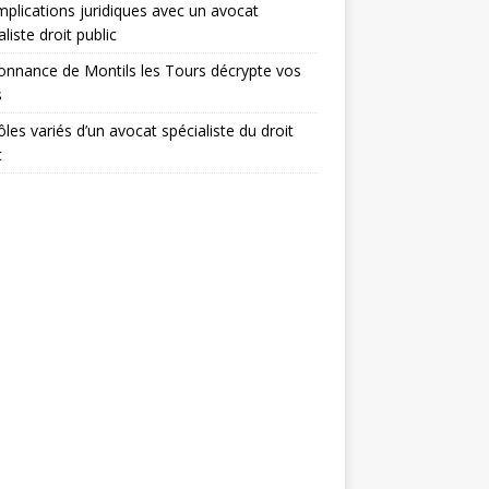
mplications juridiques avec un avocat
aliste droit public
onnance de Montils les Tours décrypte vos
s
ôles variés d’un avocat spécialiste du droit
c