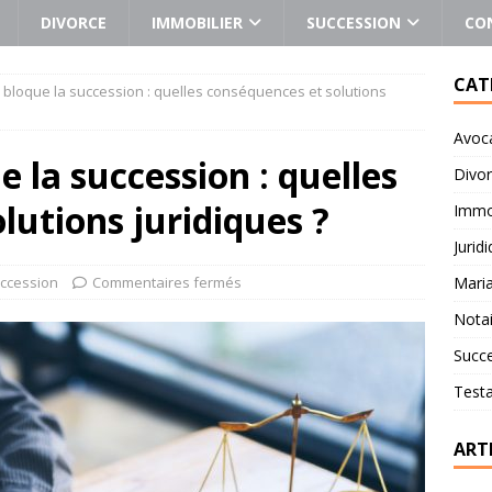
DIVORCE
IMMOBILIER
SUCCESSION
CO
CAT
ui bloque la succession : quelles conséquences et solutions
Avoc
e la succession : quelles
Divo
lutions juridiques ?
Immob
Jurid
ccession
Commentaires fermés
Mari
Notai
Succ
Test
ART