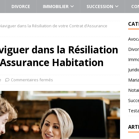
DIVORCE
IMMOBILIER
SUCCESSION
CO
CAT
aviguer dans la Résiliation de votre Contrat d’Assurance
Avoc
guer dans la Résiliation
Divo
’Assurance Habitation
Immob
Jurid
e
Commentaires fermés
Mari
Notai
Succ
Test
ART