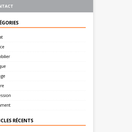
NTACT
ÉGORIES
at
rce
ilier
ique
age
re
ession
ament
ICLES RÉCENTS