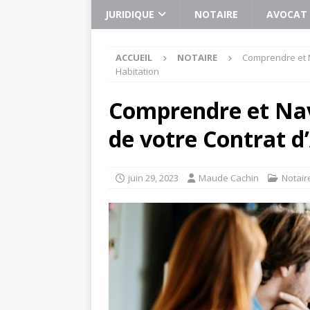
JURIDIQUE
NOTAIRE
AVOCAT
ACCUEIL
NOTAIRE
Comprendre et N
Habitation
Comprendre et Navi
de votre Contrat d
juin 29, 2023
Maude Cachin
Notair