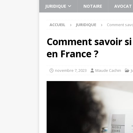
JURIDIQUE
NOTAIRE
AVOCAT
ACCUEIL
JURIDIQUE
Comment savoir
Comment savoir si 
en France ?
novembre 7, 2023
Maude Cachin
J