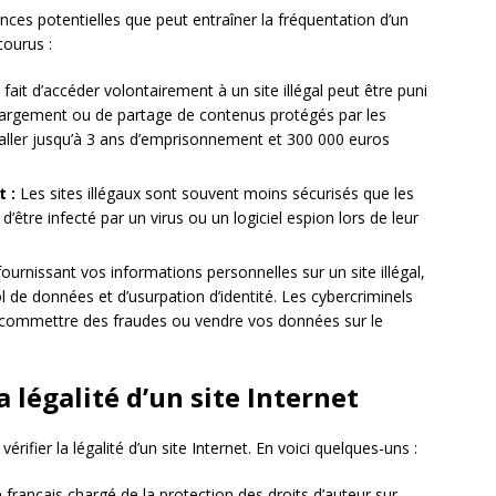
ces potentielles que peut entraîner la fréquentation d’un
courus :
 fait d’accéder volontairement à un site illégal peut être puni
hargement ou de partage de contenus protégés par les
 aller jusqu’à 3 ans d’emprisonnement et 300 000 euros
t :
Les sites illégaux sont souvent moins sécurisés que les
d’être infecté par un virus ou un logiciel espion lors de leur
ournissant vos informations personnelles sur un site illégal,
 de données et d’usurpation d’identité. Les cybercriminels
r commettre des fraudes ou vendre vos données sur le
a légalité d’un site Internet
érifier la légalité d’un site Internet. En voici quelques-uns :
français chargé de la protection des droits d’auteur sur