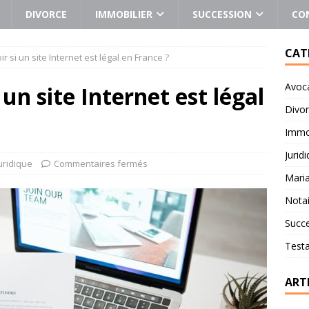
DIVORCE
IMMOBILIER
SUCCESSION
CO
CAT
 si un site Internet est légal en France ?
Avoc
un site Internet est légal
Divo
Immob
Jurid
uridique
Commentaires fermés
Mari
Notai
Succ
Test
ART