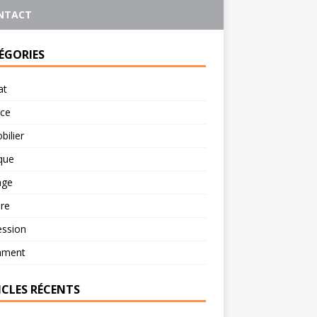
NTACT
ÉGORIES
at
rce
ilier
ique
age
re
ession
ament
ICLES RÉCENTS